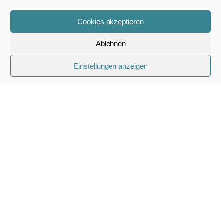
Cookies akzeptieren
Ablehnen
Einstellungen anzeigen
AKTUELLE PROJEKTE
Projekt Alfa Romeo 4C Italia
Design
Skip