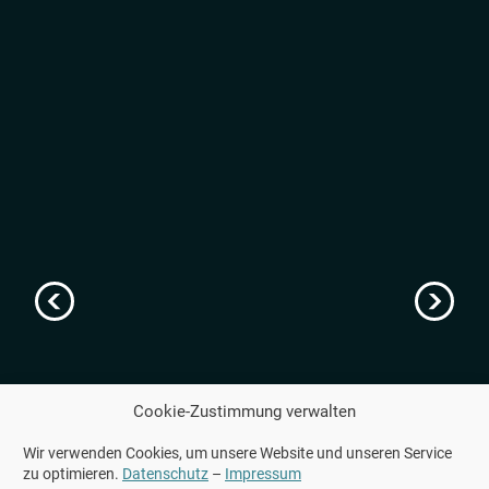
carousel
Cookie-Zustimmung verwalten
Wir verwenden Cookies, um unsere Website und unseren Service
zu optimieren.
Datenschutz
–
Impressum