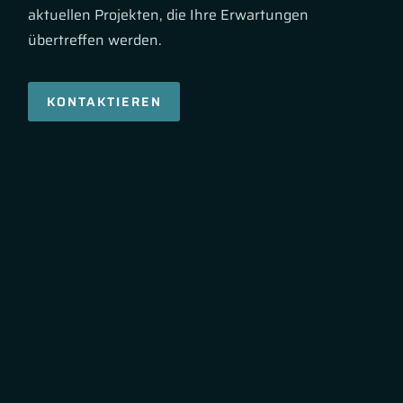
aktuellen Projekten, die Ihre Erwartungen
übertreffen werden.
KONTAKTIEREN
Skip
the
following
carousel