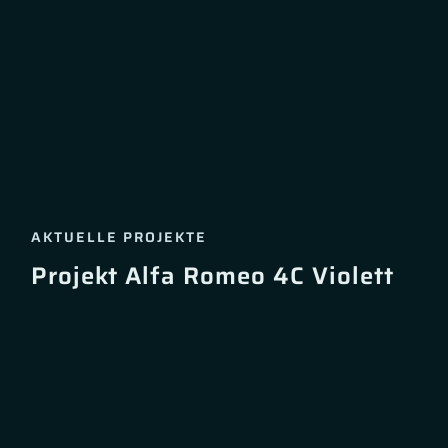
AKTUELLE PROJEKTE
Projekt Alfa Romeo 4C Violett
Skip
the
following
carousel