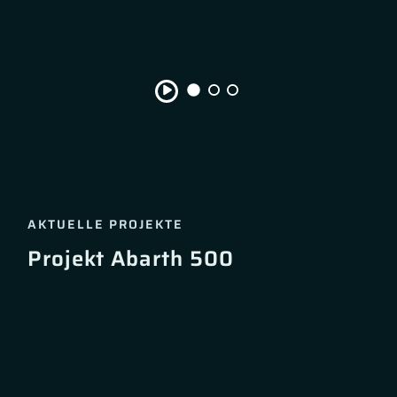
AKTUELLE PROJEKTE
Projekt Abarth 500
Skip
the
following