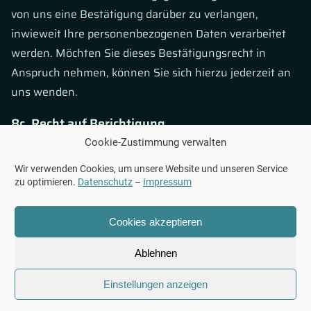
von uns eine Bestätigung darüber zu verlangen,
inwieweit Ihre personenbezogenen Daten verarbeitet
werden. Möchten Sie dieses Bestätigungsrecht in
Anspruch nehmen, können Sie sich hierzu jederzeit an
uns wenden.
8c. Recht auf Berichtigung
Cookie-Zustimmung verwalten
Das gleiche europäische Recht wie bei a) und b) gilt
Wir verwenden Cookies, um unsere Website und unseren Service
auch für das Recht auf unverzügliche BERICHTIGUNG
zu optimieren.
Datenschutz
–
Impressum
Ihrer möglicherweise unrichtigen, personenbezogener
Daten. Zudem haben Sie das Recht – unter
Cookies akzeptieren
Berücksichtigung der Zwecke der Verarbeitung – die
Ergänzung bzw. die Vervollständigung unvollständiger
Ablehnen
personenbezogener Daten — auch mittels einer
Einstellungen anzeigen
ergänzenden Erklärung — zu verlangen. Möchten Sie
dieses Berichtigungsrecht in Anspruch nehmen, können